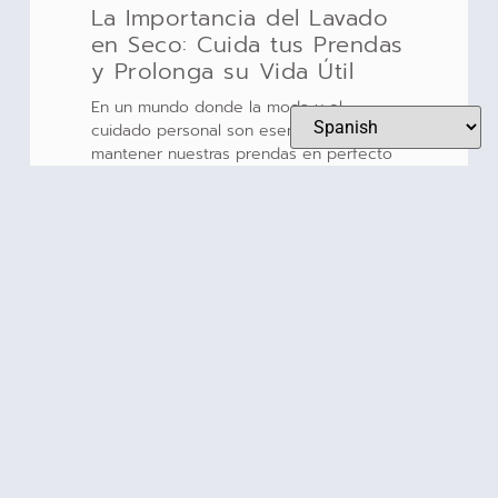
La Importancia del Lavado
en Seco: Cuida tus Prendas
y Prolonga su Vida Útil
En un mundo donde la moda y el
cuidado personal son esenciales,
mantener nuestras prendas en perfecto
estado es crucial. El lavado en seco es
LEER MÁS
¿Con qué frecuencia debes
lavar tus sábanas y toallas?
Guía práctica de cuidado
del hogar