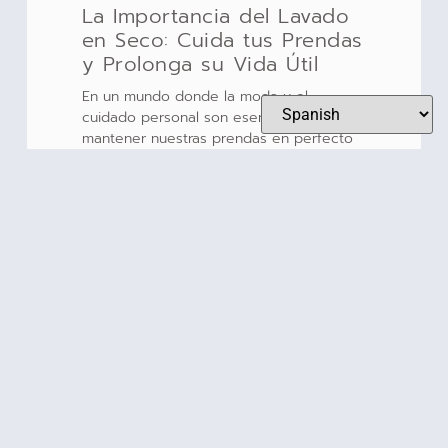
La Importancia del Lavado
en Seco: Cuida tus Prendas
y Prolonga su Vida Útil
En un mundo donde la moda y el
cuidado personal son esenciales,
mantener nuestras prendas en perfecto
estado es crucial. El lavado en seco es
LEER MÁS
¿Con qué frecuencia debes
lavar tus sábanas y toallas?
Guía práctica de cuidado
del hogar